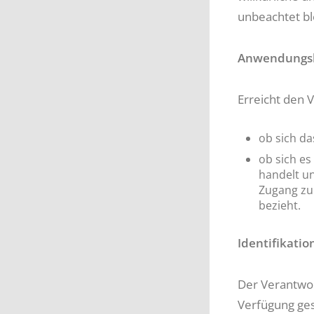
unbeachtet bl
Anwendungsb
Erreicht den 
ob sich d
ob sich es
handelt un
Zugang zu
bezieht.
Identifikatio
Der Verantwor
Verfügung ges