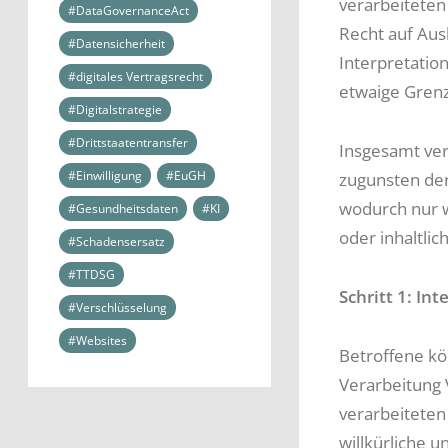
verarbeiteten
#DataGovernanceAct
Recht auf Aus
#Datensicherheit
Interpretatio
#digitales Vertragsrecht
etwaige Grenze
#Digitalstrategie
#Drittstaatentransfer
Insgesamt ver
#Einwilligung
#EuGH
zugunsten der
wodurch nur w
#Gesundheitsdaten
#KI
oder inhaltli
#Schadensersatz
#TTDSG
Schritt 1: I
#Verschlüsselung
#Websites
Betroffene kö
Verarbeitung 
verarbeiteten
willkürliche 