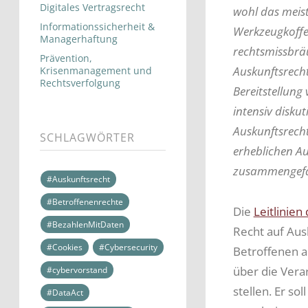
Digitales Vertragsrecht
wohl das meis
Informationssicherheit &
Werkzeugkoffer
Managerhaftung
rechtsmissbrä
Prävention,
Auskunftsrecht
Krisenmanagement und
Rechtsverfolgung
Bereitstellun
intensiv diskut
Auskunftsrech
SCHLAGWÖRTER
erheblichen Au
zusammengefa
#Auskunftsrecht
#Betroffenenrechte
Die
Leitlinie
#BezahlenMitDaten
Recht auf Aus
#Cookies
#Cybersecurity
Betroffenen a
über die Vera
#cybervorstand
stellen. Er so
#DataAct