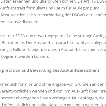
 Daten erkennen und überprüfen können. Da Art. 15 DSG
kunft abstrakt formuliert und Raum für Auslegung und
n lässt, werden seit Verabschiedung der DSGVO der Umfa
n intensiv diskutiert.
tritt der EDSA nun erwartungsgemäß eine strenge Ausle
 Betroffenen. Der Auskunftsanspruch sei weit auszulegen
enige Fälle verbleiben, in denen Auskunftsersuchen verw
ch begrenzt werden können.
nterpretation und Bewertung des Auskunftsersuchens
nnen sich formlos und ohne Angabe von Gründen an den f
Verantwortlichen wenden und von ihm Auskunft über ihre
 personenbezogenen Daten verlangen. Nur Anfragen, die a
und offensichtlich unrichtige Adressen gesendet werden, k