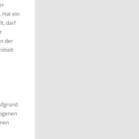
er
. Hat ein
t, darf
r
In der
ittelt
aufgrund
zogenen
onen