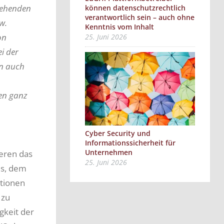
tehenden
können datenschutzrechtlich
verantwortlich sein – auch ohne
w.
Kenntnis vom Inhalt
on
25. Juni 2026
i der
nn auch
en ganz
Cyber Security und
Informationssicherheit für
Unternehmen
eren das
25. Juni 2026
es, dem
ationen
 zu
gkeit der