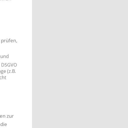
 prüfen,
 und
15 DSGVO
ge (z.B.
cht
en zur
 die