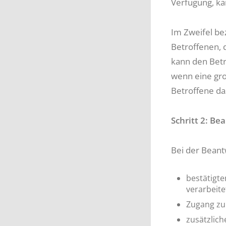
Verfügung, ka
Im Zweifel be
Betroffenen, 
kann den Betr
wenn eine gro
Betroffene da
Schritt 2: B
Bei der Beant
bestätigt
verarbeite
Zugang zu
zusätzlich