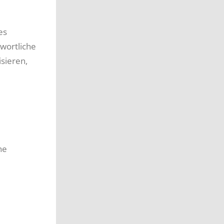
es
wortliche
sieren,
he