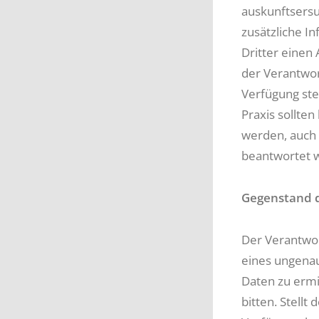
auskunftsersuc
zusätzliche In
Dritter einen
der Verantwor
Verfügung stel
Praxis sollte
werden, auch 
beantwortet 
Gegenstand 
Der Verantwor
eines ungenau
Daten zu ermi
bitten. Stellt