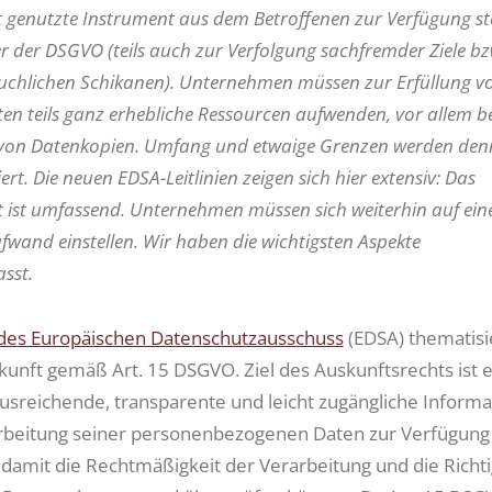
t genutzte Instrument aus dem Betroffenen zur Verfügung s
 der DSGVO (teils auch zur Verfolgung sachfremder Ziele bz
uchlichen Schikanen). Unternehmen müssen zur Erfüllung v
en teils ganz erhebliche Ressourcen aufwenden, vor allem be
g von Datenkopien. Umfang und etwaige Grenzen werden de
iert. Die neuen EDSA-Leitlinien zeigen sich hier extensiv: Das
t ist umfassend. Unternehmen müssen sich weiterhin auf ein
fwand einstellen. Wir haben die wichtigsten Aspekte
sst.
n des Europäischen Datenschutzausschuss
(EDSA) thematisi
kunft gemäß Art. 15 DSGVO. Ziel des Auskunftsrechts ist 
usreichende, transparente und leicht zugängliche Inform
rbeitung seiner personenbezogenen Daten zur Verfügung
ll damit die Rechtmäßigkeit der Verarbeitung und die Richti