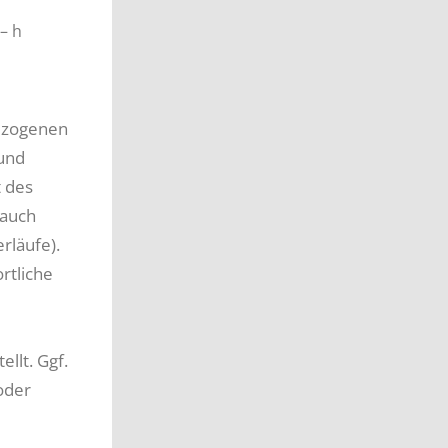
– h
ezogenen
 und
t des
 auch
rläufe).
rtliche
llt. Ggf.
oder