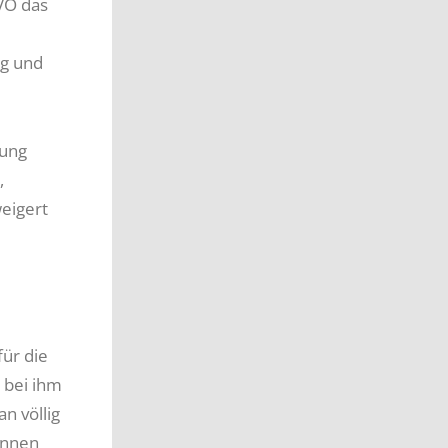
VO das
ng und
gung
,
eigert
ür die
 bei ihm
n völlig
önnen