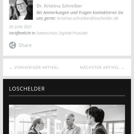
Dr. Kristina Schreiber
Bei Anmerkungen und Fragen kontaktieren Sie
uns gerne:
kristina.schreiber@loschelder.de
29. JUNI 2021
Veröffentlicht in:
Datenschutz
,
Digitale Produkte
← VORHERIGER ARTIKEL
NÄCHSTER ARTIKEL →
LOSCHELDER