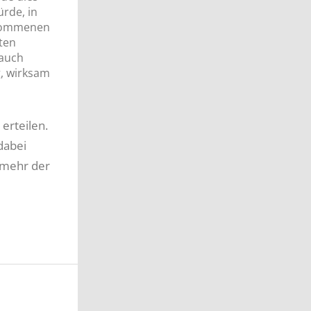
rde, in
enommenen
ten
 auch
g, wirksam
erteilen.
dabei
 mehr der