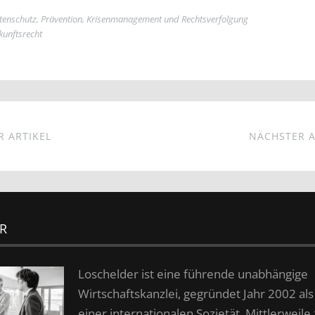
tenschutz
,
Prävention, Krisenmanagement und Rechtsverfolgung
unftsrecht
 ARTIKEL
NÄCHSTER A
R
Loschelder ist eine führende unabhängige
Wirtschafts­kanzlei, gegründet Jahr 2002 als
einer inter­nationalen Sozietät. Mittlerweile