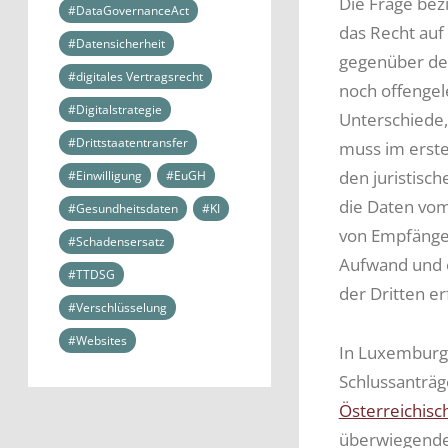
Die Frage bezi
#DataGovernanceAct
das Recht auf
#Datensicherheit
gegenüber de
#digitales Vertragsrecht
noch offengel
#Digitalstrategie
Unterschiede,
#Drittstaatentransfer
muss im erste
den juristisc
#Einwilligung
#EuGH
die Daten vom
#Gesundheitsdaten
#KI
von Empfänger
#Schadensersatz
Aufwand und e
#TTDSG
der Dritten er
#Verschlüsselung
#Websites
In Luxemburg 
Schlussanträg
Österreichisc
überwiegenden