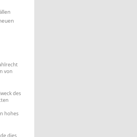
ällen
 neuen
ahlrecht
en von
Zweck des
tten
in hohes
de dies