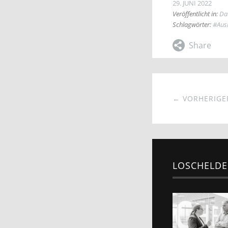
29. JUNI 2022
Veröffentlicht in:
Da
Schlagwörter:
#Ausk
← VORHERIGER
LOSCHELDE