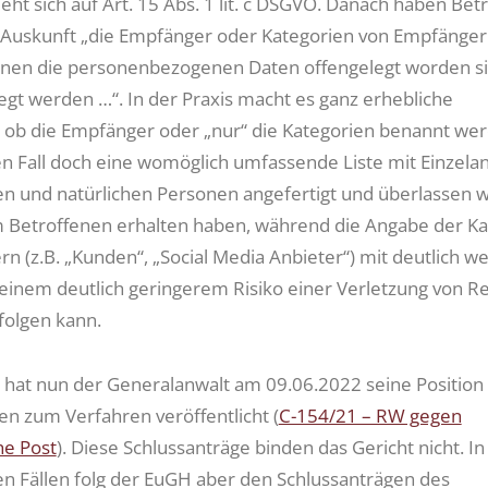
eht sich auf Art. 15 Abs. 1 lit. c DSGVO. Danach haben Bet
 Auskunft „die Empfänger oder Kategorien von Empfänger
nen die personenbezogenen Daten offengelegt worden s
egt werden …“. In der Praxis macht es ganz erhebliche
 ob die Empfänger oder „nur“ die Kategorien benannt wer
n Fall doch eine womöglich umfassende Liste mit Einzela
hen und natürlichen Personen angefertigt und überlassen 
 Betroffenen erhalten haben, während die Angabe der Ka
n (z.B. „Kunden“, „Social Media Anbieter“) mit deutlich w
inem deutlich geringerem Risiko einer Verletzung von R
folgen kann.
hat nun der Generalanwalt am 09.06.2022 seine Position 
en zum Verfahren veröffentlicht (
C-154/21 – RW gegen
he Post
). Diese Schlussanträge binden das Gericht nicht. In
 Fällen folg der EuGH aber den Schlussanträgen des