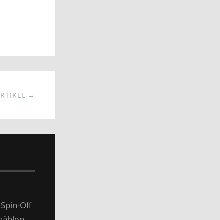
RTIKEL →
 Spin-Off
 zählen