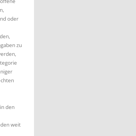
roffene
n,
ind oder
den,
ngaben zu
werden,
tegorie
eniger
echten
in den
 den weit