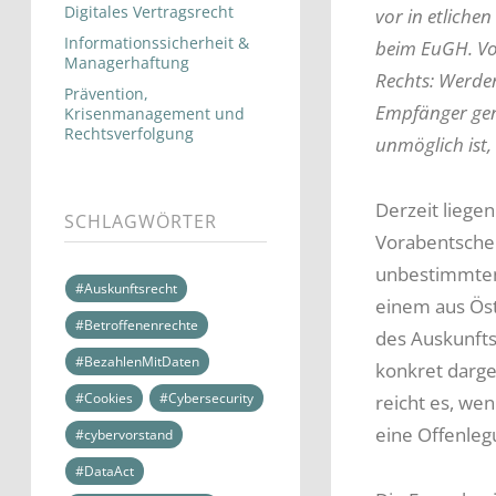
Digitales Vertragsrecht
vor in etliche
Informationssicherheit &
beim EuGH. Vo
Managerhaftung
Rechts: Werde
Prävention,
Empfänger gen
Krisenmanagement und
Rechtsverfolgung
unmöglich ist,
Derzeit liege
SCHLAGWÖRTER
Vorabentschei
unbestimmten 
#Auskunftsrecht
einem aus Öst
#Betroffenenrechte
des Auskunfts
#BezahlenMitDaten
konkret darge
#Cookies
#Cybersecurity
reicht es, we
eine Offenleg
#cybervorstand
#DataAct