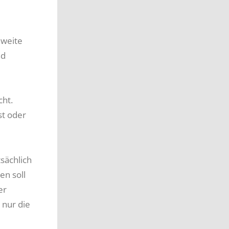
 weite
nd
e
ht.
st oder
sächlich
en soll
er
 nur die