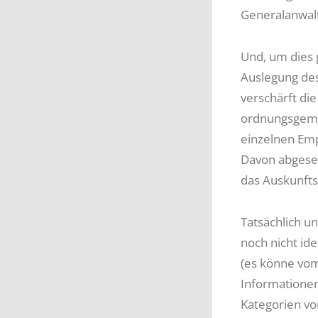
Generalanwalt
Und, um dies 
Auslegung des
verschärft di
ordnungsgemä
einzelnen Emp
Davon abgeseh
das Auskunfts
Tatsächlich u
noch nicht ide
(es könne vom
Informationen 
Kategorien vo