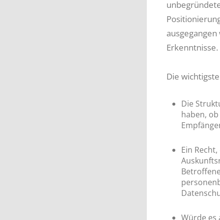
unbegründeten
Positionierun
ausgegangen w
Erkenntnisse.
Die wichtigst
Die Strukt
haben, ob 
Empfänge
Ein Recht,
Auskunfts
Betroffene
personenb
Datenschu
Würde es 