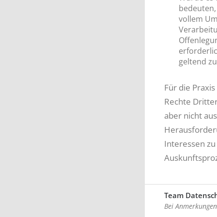
bedeuten,
vollem Um
Verarbeitu
Offenlegu
erforderli
geltend z
Für die Praxi
Rechte Dritte
aber nicht au
Herausforder
Interessen zu 
Auskunftsproz
Team Datensc
Bei Anmerkungen 