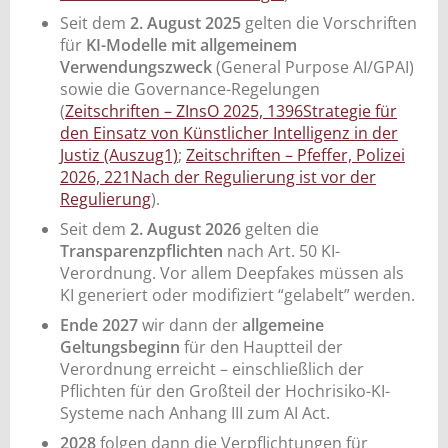
Seit dem
2. August 2025
gelten die Vorschriften
für
KI-Modelle mit allgemeinem
Verwendungszweck
(General Purpose AI/GPAI)
sowie die Governance-Regelungen
(
Zeitschriften – ZInsO 2025, 1396Strategie für
den Einsatz von Künstlicher Intelligenz in der
Justiz (Auszug1)
;
Zeitschriften – Pfeffer, Polizei
2026, 221Nach der Regulierung ist vor der
Regulierung
).
Seit dem
2. August 2026
gelten die
Transparenzpflichten
nach Art. 50 KI-
Verordnung. Vor allem Deepfakes müssen als
KI generiert oder modifiziert “gelabelt” werden.
Ende 2027
wir dann der
allgemeine
Geltungsbeginn
für den Hauptteil der
Verordnung erreicht – einschließlich der
Pflichten für den Großteil der Hochrisiko-KI-
Systeme nach Anhang III zum AI Act.
2028
folgen dann die Verpflichtungen für