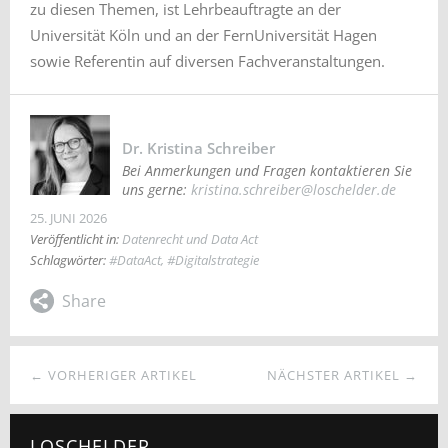
zu diesen Themen, ist Lehrbeauftragte an der
Universität Köln und an der FernUniversität Hagen
sowie Referentin auf diversen Fachveranstaltungen.
Dr. Kristina Schreiber
Bei Anmerkungen und Fragen kontaktieren Sie
uns gerne:
kristina.schreiber@loschelder.de
25. JUNI 2026
Veröffentlicht in:
Datenrecht und Data Act
Schlagwörter:
#DataAct
,
#Digitalstrategie
← VORHERIGER ARTIKEL
NÄCHSTER ARTIKEL →
LOSCHELDER