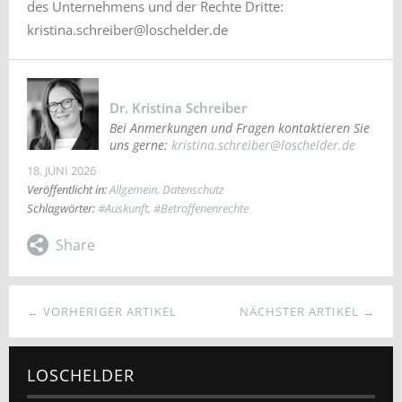
des Unternehmens und der Rechte Dritte:
kristina.schreiber@loschelder.de
Dr. Kristina Schreiber
Bei Anmerkungen und Fragen kontaktieren Sie
uns gerne:
kristina.schreiber@loschelder.de
18. JUNI 2026
Veröffentlicht in:
Allgemein
,
Datenschutz
Schlagwörter:
#Auskunft
,
#Betroffenenrechte
← VORHERIGER ARTIKEL
NÄCHSTER ARTIKEL →
LOSCHELDER