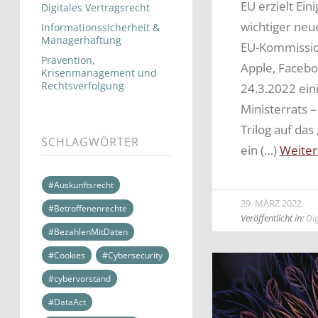
EU erzielt Ein
Digitales Vertragsrecht
wichtiger neue
Informationssicherheit &
Managerhaftung
EU-Kommission
Prävention,
Apple, Facebo
Krisenmanagement und
Rechtsverfolgung
24.3.2022 ein
Ministerrats 
Trilog auf das
SCHLAGWÖRTER
ein (…)
Weiter
#Auskunftsrecht
29. MÄRZ 2022
#Betroffenenrechte
Veröffentlicht in:
Dig
#BezahlenMitDaten
#Cookies
#Cybersecurity
#cybervorstand
#DataAct