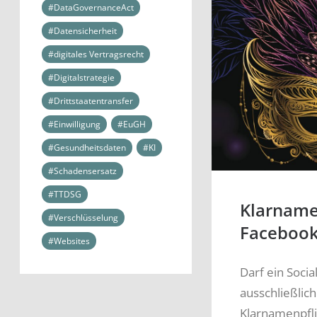
#DataGovernanceAct
#Datensicherheit
#digitales Vertragsrecht
#Digitalstrategie
#Drittstaatentransfer
#Einwilligung
#EuGH
#Gesundheitsdaten
#KI
#Schadensersatz
#TTDSG
Klarname
#Verschlüsselung
Facebook
#Websites
Darf ein Soci
ausschließli
Klarnamenpfli