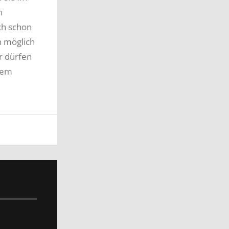
n
ch schon
n möglich
r dürfen
dem