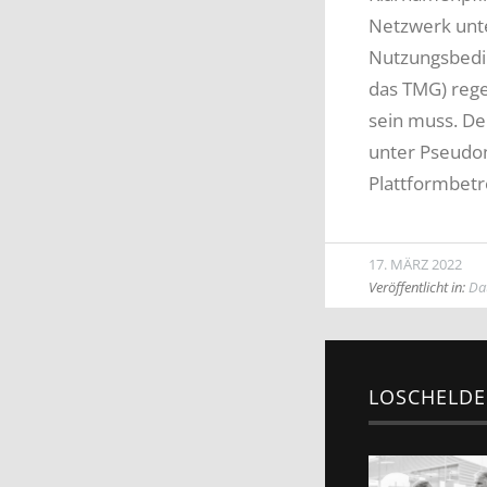
Netzwerk unte
Nutzungsbedin
das TMG) rege
sein muss. De
unter Pseudon
Plattformbetr
17. MÄRZ 2022
Veröffentlicht in:
Da
LOSCHELDE