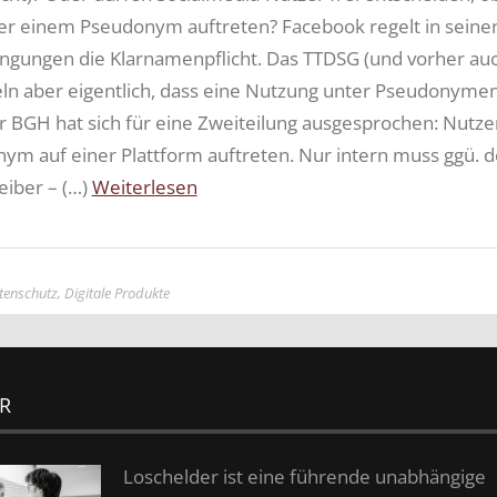
r einem Pseudonym auftreten? Facebook regelt in seine
gungen die Klarnamenpflicht. Das TTDSG (und vorher au
ln aber eigentlich, dass eine Nutzung unter Pseudonyme
r BGH hat sich für eine Zweiteilung ausgesprochen: Nutze
ym auf einer Plattform auftreten. Nur intern muss ggü. 
eiber – (…)
Weiterlesen
tenschutz
,
Digitale Produkte
R
Loschelder ist eine führende unabhängige