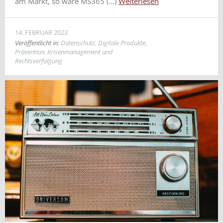
am Markt, so wäre MS365 (…)
Weiterlesen
14. FEBRUAR 2023
Veröffentlicht in:
Datenschutz
,
Digitale Produkte
,
Prävention, Krisenmanagement und
Rechtsverfolgung